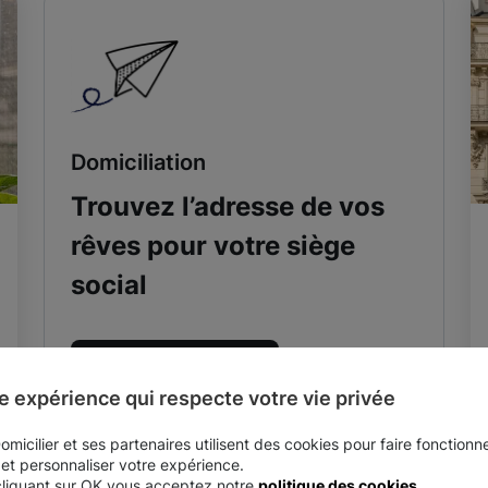
Domiciliation
Trouvez l’adresse de vos
rêves pour votre siège
social
Découvrir nos adresses
e expérience qui respecte votre vie privée
micilier et ses partenaires utilisent des cookies pour faire fonctionne
 et personnaliser votre expérience.
cliquant sur OK vous acceptez notre
politique des cookies
.