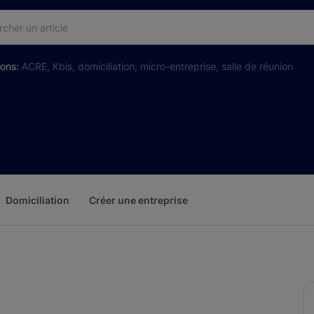
ions:
ACRE,
Kbis,
domiciliation,
micro-entreprise,
salle de réunion
Domiciliation
Créer une entreprise