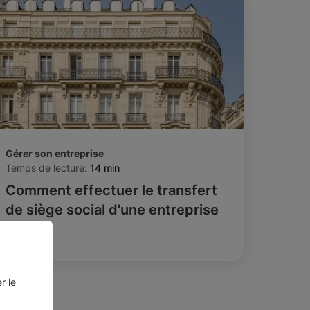
Gérer son entreprise
Temps de lecture:
14 min
Comment effectuer le transfert
de siège social d'une entreprise
?
r le