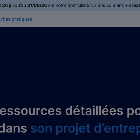
T26
jusqu'au
31/08/26
sur votre domiciliation 2 ans ou 3 ans +
créat
iches pratiques
essources détaillées p
 dans
son projet d’entr