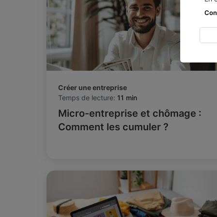
Con
Créer une entreprise
Temps de lecture:
11 min
Micro-entreprise et chômage :
Comment les cumuler ?