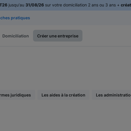
T26
jusqu'au
31/08/26
sur votre domiciliation 2 ans ou 3 ans +
créat
iches pratiques
Domiciliation
Créer une entreprise
rmes juridiques
Les aides à la création
Les administrati