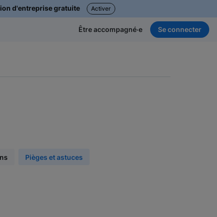
ion d'entreprise gratuite
Activer
Se connecter
Être accompagné·e
ons
Pièges et astuces