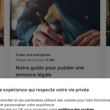
Créer une entreprise
Temps de lecture:
5 min
Notre guide pour publier une
annonce légale
e expérience qui respecte votre vie privée
micilier et ses partenaires utilisent des cookies pour faire fonctionne
 et personnaliser votre expérience.
cliquant sur OK vous acceptez notre
politique des cookies
.