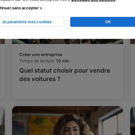
tinuer sans accepter >
Je paramètre mes cookies
OK
Créer une entreprise
Temps de lecture:
10 min
Quel statut choisir pour vendre
des voitures ?