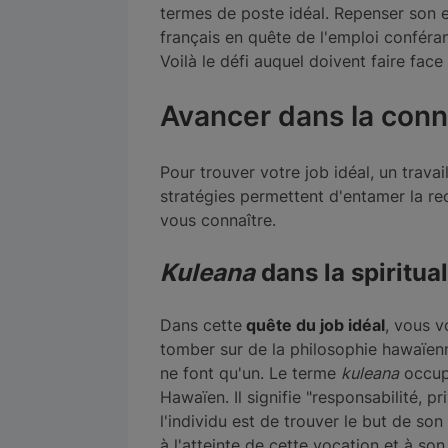
termes de poste idéal. Repenser son 
français en quête de l'emploi conféra
Voilà le défi auquel doivent faire face
Avancer dans la conn
Pour trouver votre job idéal, un trava
stratégies permettent d'entamer la re
vous connaître.
Kuleana
dans la spiritua
Dans cette
quête du job idéal
, vous v
tomber sur de la philosophie hawaïenne
ne font qu'un. Le terme
kuleana
occupe
Hawaïen. Il signifie "responsabilité, pr
l'individu est de trouver le but de so
à l'atteinte de cette vocation et à s