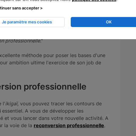
ode a été adoptée par des
coaches
en
tinuer sans accepter >
iarnes-Poulliat définit ainsi l'
ikigaï
:
Je paramètre mes cookies
OK
ntifier ce que l’on aime faire et ce à quoi on a
 du sens au travail que l’on exerce ou que l’on
on professionnelle
."
xcellente méthode pour poser les bases d'une
ur ambition ultime l'exercice de son job de
rsion professionnelle
 l'
ikigaï,
vous pouvez tracer les contours de
i
essentiel. A vous de développer les
 et vous lancer dans votre nouvelle activité. A
ur la voie de la
reconversion professionnelle
.