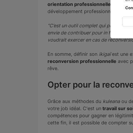
orientation professionnelle
. La méth
Con
développement professionnel. Isabelle B
"C’est un outil complet qui permet d’ide
envie de contribuer pour in fine donner
voudrait exercer en cas de reconversi
En somme, définir son
ikigaï
est une e
reconversion professionnelle
avec po
rêve.
Opter pour la reconve
Grâce aux méthodes du
kuleana
ou de
votre job idéal. C'est un
travail sur so
compétences pour gagner en légitimité
cette fin, il est possible de compter s