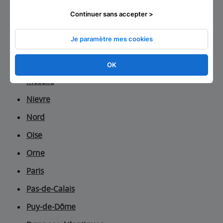
Mayotte
Continuer sans accepter >
Meurthe-et-Moselle
Je paramètre mes cookies
Meuse
Morbihan
OK
Moselle
Nievre
Nord
Oise
Orne
Paris
Pas-de-Calais
Puy-de-Dôme