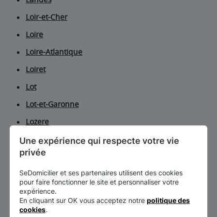
Loir-et-Cher
Loire
Loire-Atlantique
Loiret
Lot
Lot-et-Garonne
Lozere
Maine-et-Loire
Une expérience qui respecte votre vie 
privée
Manche
SeDomicilier et ses partenaires utilisent des cookies
Marne
pour faire fonctionner le site et personnaliser votre
Martinique
expérience.
En cliquant sur OK vous acceptez notre
politique des
Mayenne
cookies
.