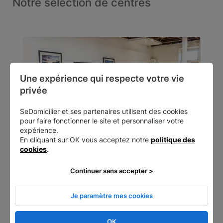
Notre sélection de centres
Une expérience qui respecte votre vie 
privée
SeDomicilier et ses partenaires utilisent des cookies
pour faire fonctionner le site et personnaliser votre
expérience.
En cliquant sur OK vous acceptez notre
politique des
cookies
.
Paris 1 - Saint-Honoré
Continuer sans accepter >
229 rue Saint-Honoré, 75001, Paris,
France
Je paramètre mes cookies
OK