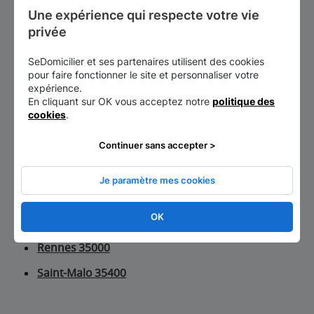
154
Une expérience qui respecte votre vie 
privée
Départements voisins
Côtes-d-Armor
SeDomicilier et ses partenaires utilisent des cookies
Finistere
pour faire fonctionner le site et personnaliser votre
Morbihan
expérience.
En cliquant sur OK vous acceptez notre
politique des
cookies
.
Villes
Continuer sans accepter >
Dinard 35800
Je paramètre mes cookies
Maure-de-Bretagne 35330
OK
Moulins 35680
Rennes 35000
Saint-Malo 35400