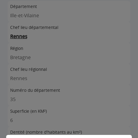
Département
Ille-et-Vilaine
Chef lieu départemental
Rennes
Région
Bretagne
Chef lieu régionnal
Rennes
Numéro du département
35
Superficie (en KM²)
6
Dentité (nombre d'habitants au km²)