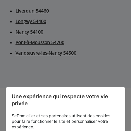
Liverdun 54460
Longwy 54400
Nancy 54100
Pont-à-Mousson 54700
Vandœuvre-les-Nancy 54500
Une expérience qui respecte votre vie 
Notre sélection de centres
privée
SeDomicilier et ses partenaires utilisent des cookies
pour faire fonctionner le site et personnaliser votre
expérience.