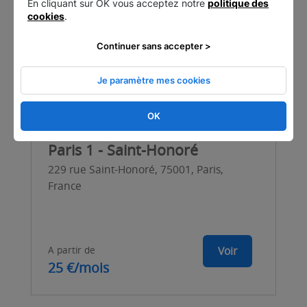
En cliquant sur OK vous acceptez notre
politique des
cookies
.
Continuer sans accepter >
Je paramètre mes cookies
OK
Paris 1 - Saint-Honoré
229 rue Saint-Honoré, 75001, Paris,
France
A partir de
Voir
25 €/mois