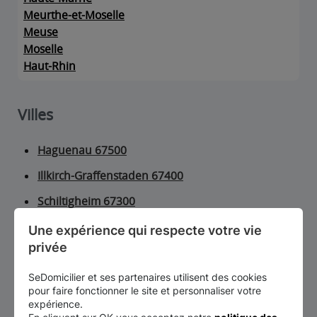
Meurthe-et-Moselle
Meuse
Moselle
Haut-Rhin
Villes
Haguenau 67500
Illkirch-Graffenstaden 67400
Schiltigheim 67300
Selestat 67600
Une expérience qui respecte votre vie 
privée
Strasbourg 67000
SeDomicilier et ses partenaires utilisent des cookies
pour faire fonctionner le site et personnaliser votre
expérience.