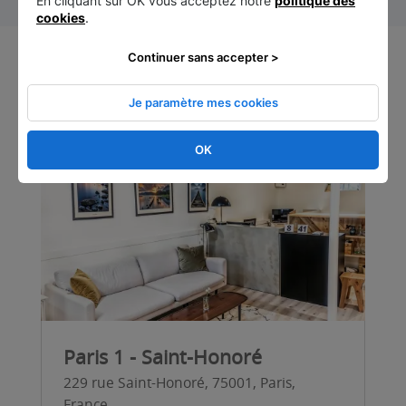
En cliquant sur OK vous acceptez notre
politique des
cookies
.
Continuer sans accepter >
Notre sélection de centres
Je paramètre mes cookies
OK
Paris 1 - Saint-Honoré
229 rue Saint-Honoré, 75001, Paris,
France