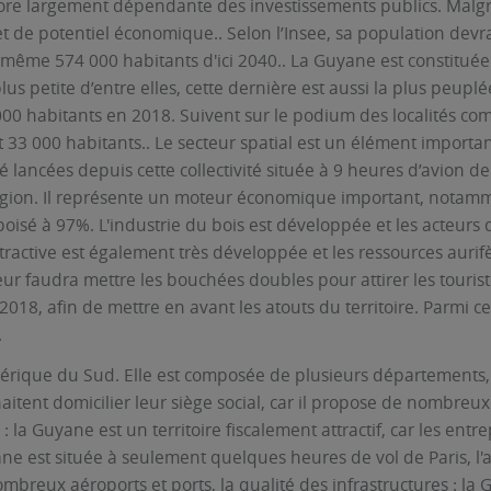
ncore largement dépendante des investissements publics. Malg
et de potentiel économique.. Selon l’Insee, sa population de
même 574 000 habitants d'ici 2040.. La Guyane est constituée 
a plus petite d’entre elles, cette dernière est aussi la plus pe
00 habitants en 2018. Suivent sur le podium des localités com
33 000 habitants.. Le secteur spatial est un élément importan
lancées depuis cette collectivité située à 9 heures d’avion de 
 région. Il représente un moteur économique important, notamme
sé à 97%. L'industrie du bois est développée et les acteurs du
extractive est également très développée et les ressources aurif
leur faudra mettre les bouchées doubles pour attirer les touriste
018, afin de mettre en avant les atouts du territoire. Parmi ce
.
rique du Sud. Elle est composée de plusieurs départements, do
aitent domicilier leur siège social, car il propose de nombreux
 : la Guyane est un territoire fiscalement attractif, car les entr
ane est située à seulement quelques heures de vol de Paris, l'acc
nombreux aéroports et ports, la qualité des infrastructures : 