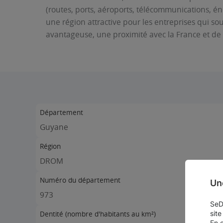
(routes, ports, aéroports, télécommunications, én
une région attractive pour les entreprises qui so
avantageuse, une proximité avec la France et de 
Département
Guyane
Région
DROM
Numéro du département
Un
973
SeDo
site
Dentité (nombre d'habitants au km²)
En 