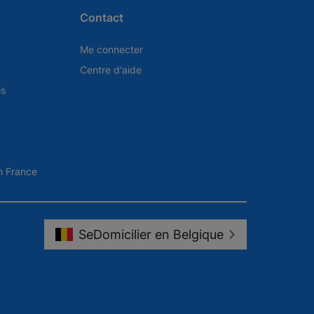
Contact
Me connecter
Centre d'aide
is
en France
SeDomicilier en Belgique