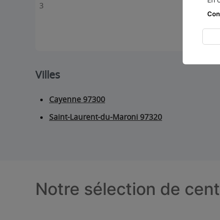
3
Con
Villes
Cayenne 97300
Saint-Laurent-du-Maroni 97320
Notre sélection de cen