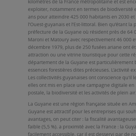
kilomètres de la France métropolitaine et est e
exploiter, notamment en termes de biodiversité 
ans pour atteindre 425 000 habitants en 2030 et 
l’Ouest-guyanais et l’Est-littoral. Bien qu’étant l
préfecture de la Guyane où résident près de 64 0
Maroni et Matoury avec respectivement 46 000 et 
décembre 1979, plus de 250 fusées ariane ont été 
attraction ou une vitrine touristique pour cette
département de la Guyane est particulièrement boi
essences forestières dites précieuses. L'activité 
Les collectivités guyanaises ont conscience qu'il 
elles ont mis en place une campagne digitale en 2
postale, la biodiversité et les activités de plein air
La Guyane est une région française située en Amé
Guyane est attractif pour les entreprises qui souh
avantages, on peut citer : la fiscalité avantageuse
faible (5,5 %). a proximité avec la France : la Guy
facilement accessible, car il est desservi par de 