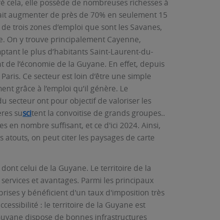
ré cela, elle possède de nombreuses richesses à
vrait augmenter de près de 70% en seulement 15
de trois zones d’emploi que sont les Savanes,
uplée. On y trouve principalement Cayenne,
ptant le plus d’habitants Saint-Laurent-du-
t de l’économie de la Guyane. En effet, depuis
Paris. Ce secteur est loin d’être une simple
nt grâce à l’emploi qu’il génère. Le
 secteur ont pour objectif de valoriser les
ères su
sci
tent la convoitise de grands groupes..
s en nombre suffisant, et ce d'ici 2024. Ainsi,
s atouts, on peut citer les paysages de carte
nt celui de la Guyane. Le territoire de la
 services et avantages. Parmi les principaux
eprises y bénéficient d'un taux d'imposition très
essibilité : le territoire de la Guyane est
la Guyane dispose de bonnes infrastructures