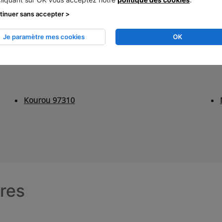
Guadeloupe
tinuer sans accepter >
Martinique
La Réunion
Je paramètre mes cookies
OK
Mayotte
Kourou 97310
tres