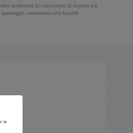
vités facilement. En conclusion, la Guyane est
ux avantages, notamment une fiscalité
r le