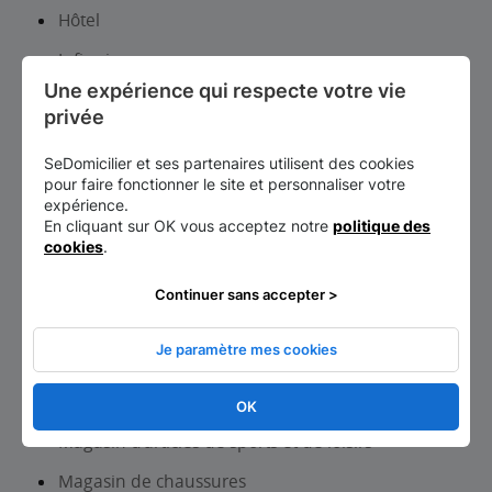
Hôtel
Infirmier
Une expérience qui respecte votre vie 
Information touristique
privée
Institut de beauté-Onglerie
SeDomicilier et ses partenaires utilisent des cookies
Institut universitaire
pour faire fonctionner le site et personnaliser votre
expérience.
Laboratoire d analyses et de biologie médicale
En cliquant sur OK vous acceptez notre
politique des
cookies
.
Librairie, papeterie, journaux
Location auto-utilitaires légers
Continuer sans accepter >
Lycée d’enseignement général et/ou
Je paramètre mes cookies
technologique
Maçon
OK
Magasin d’articles de sports et de loisirs
Magasin de chaussures