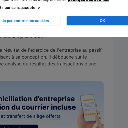
tinuer sans accepter >
Je paramètre mes cookies
OK
résente ce que possède l'entreprise. À l'inverse,
nons ce qu'elle doit.
résultat de l'exercice de l'entreprise au passif.
uisant à sa conception. Il débouche sur le
ne analyse du résultat des transactions d'une