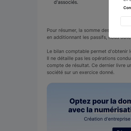
d'associés.
Con
Pour résumer, la somme des actifs rep
en additionnant les passifs, nous obte
Le bilan comptable permet d'obtenir le 
Il ne détaille pas les opérations cond
compte de résultat. Ce dernier livre u
société sur un exercice donné.