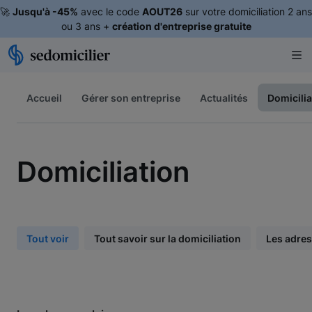
🚀
Jusqu'à -45%
avec le code
AOUT26
sur votre domiciliation 2 ans
ou 3 ans +
création d'entreprise gratuite
Accueil
Gérer son entreprise
Actualités
Domicilia
Domiciliation
Tout voir
Tout savoir sur la domiciliation
Les adre