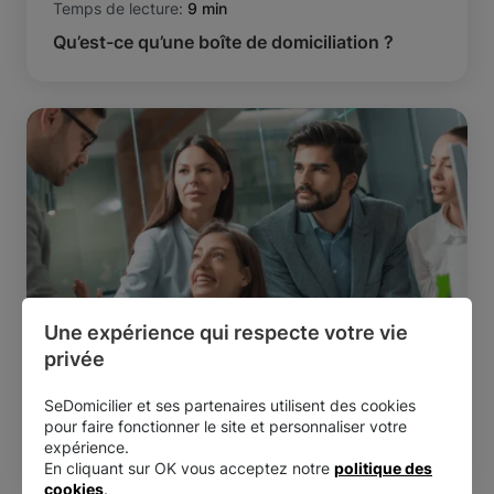
Temps de lecture:
9 min
Qu’est-ce qu’une boîte de domiciliation ?
Une expérience qui respecte votre vie 
privée
Domiciliation
Temps de lecture:
5 min
SeDomicilier et ses partenaires utilisent des cookies
Domiciliation : quels sont les avantages pour
pour faire fonctionner le site et personnaliser votre
expérience.
votre courrier ?
En cliquant sur OK vous acceptez notre
politique des
cookies
.