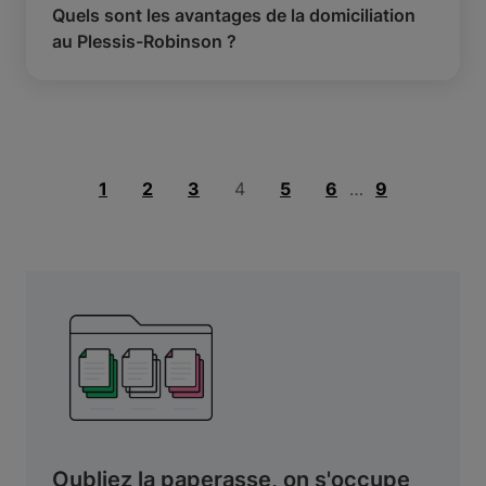
Quels sont les avantages de la domiciliation
au Plessis-Robinson ?
1
2
3
4
5
6
…
9
Oubliez la paperasse, on s'occupe