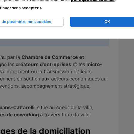
mmercial (CNES, ONERA, CEA Tech, etc.)
tinuer sans accepter >
Je paramètre mes cookies
OK
d’y implanter leur siège social, à l’image de
nu par la
Chambre de Commerce et
ne les
créateurs d’entreprises
et les
micro-
éveloppement ou la transmission de leurs
viennent en soutien aux acteurs économiques au
ubventions, accompagnement stratégique,
pans-Caffarelli
, situé au coeur de la ville,
es de coworking
à travers toute la ville.
ges de la domiciliation