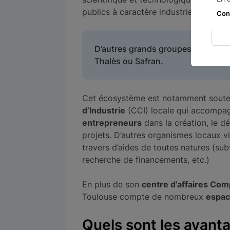
publics à caractère industriel et co
Con
D’autres grands groupes ont décidé 
Thalès ou Safran.
Cet écosystème est notamment soute
d’Industrie
(CCI) locale qui accompag
entrepreneurs
dans la création, le d
projets. D’autres organismes locaux 
travers d’aides de toutes natures (s
recherche de financements, etc.)
En plus de son
centre d’affaires Com
Toulouse compte de nombreux
espac
Quels sont les avanta