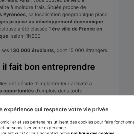
périeurs. Ainsi, vous pouvez bénéficier
lité à moindre frais. Située proche de
s Pyrénées
, sa localisation géographique place
ges propice
au développement économique
.
Toulouse a été classée 1
ère ville de France en
ique
, selon l’INSEE.
à ses
130 000 étudiants
, dont 15 000 étrangers.
 il fait bon entreprendre
es ont décidé d’implanter leur activité à
s opportunités
d’emplois dans toute
e expérience qui respecte votre vie privée
 de la métropole toulousaine, qui draine une
dans l’industrie aéronautique. S’agrègent des
micilier et ses partenaires utilisent des cookies pour faire fonctionne
’Aéro), des
établissements publics
à caractère
 et personnaliser votre expérience.
cliquant sur OK vous acceptez notre
politique des cookies
.
INRA, INSERM, etc.) et des établissements