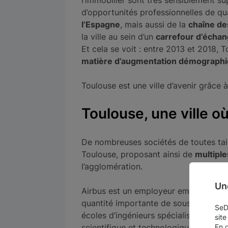
l’immobilier sont très sensiblement su
d’opportunités professionnelles de qua
l’Espagne
, mais aussi de la
chaîne de
la ville au sein d’un
carrefour d’échan
Et cela se voit : entre 2013 et 2018, 
matière d’augmentation démograph
Toulouse est une ville d’avenir grâce 
Toulouse, une ville où
De nombreuses sociétés de toutes taill
Toulouse, proposant ainsi de
multiple
l’agglomération.
Un
Airbus est un employeur emblématique
quantité importante de sous-traitants 
SeDo
écoles d’ingénieurs spécialisées (Sup
site
En 
scientifique et technologique (CNRS, 