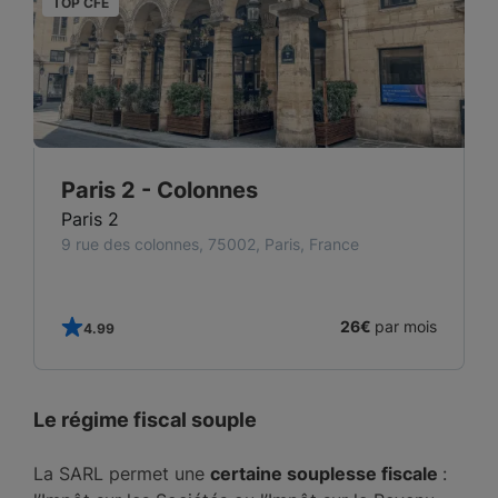
TOP CFE
T
Paris 2 - Colonnes
Paris 2
9 rue des colonnes, 75002, Paris, France
s
26€
par mois
4.99
Le régime fiscal souple
La SARL permet une
certaine souplesse fiscale
: