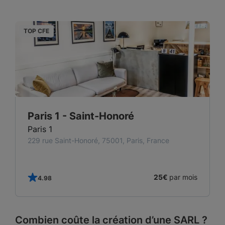
TOP CFE
T
Paris 1 - Saint-Honoré
Paris 1
229 rue Saint-Honoré, 75001, Paris, France
25€
par mois
4.98
Combien coûte la création d’une SARL ?