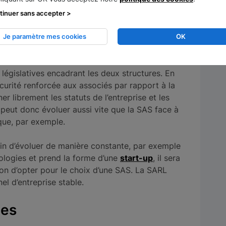
tinuer sans accepter >
estion
Je paramètre mes cookies
OK
AS et la SARL tiennent notamment à la
 législatives encadrant les deux structures. En
curité renforcée aux associés par rapport à la
r librement les statuts de l’entreprise et les
 peut donc évoluer aussi vite que la SAS face à
ue, par exemple.
soin d’évoluer de manière constante, par exemple
hnologies et prend la forme d’une
start-up
, il sera
ion d’opter pour le choix d’une SAS. La SARL
el d’entreprise stable.
les