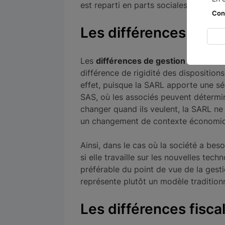
est reparti en parts sociales.
Con
Les différences de g
Les
différences de gestion
entre la S
différence de rigidité des dispositions
effet, puisque la SARL apporte une sé
SAS, où les associés peuvent détermine
changer quand ils veulent, la SARL ne
un changement de contexte économiq
Ainsi, dans le cas où la société a be
si elle travaille sur les nouvelles tec
préférable du point de vue de la gest
représente plutôt un modèle traditionn
Les différences fisca