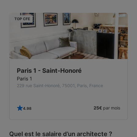
TOP CFE
T
Paris 1 - Saint-Honoré
Paris 1
229 rue Saint-Honoré, 75001, Paris, France
25€
par mois
4.98
Quel est le salaire d’un architecte ?