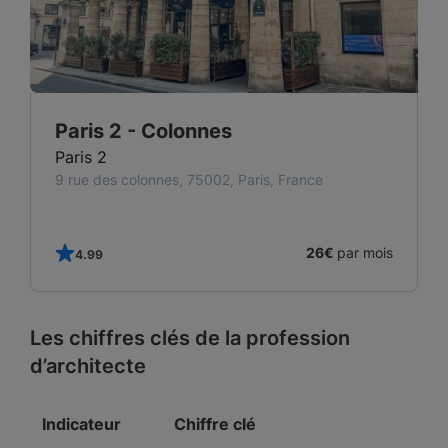
Paris 2 - Colonnes
Paris 2
9 rue des colonnes, 75002, Paris, France
s
26€
par mois
4.99
Les chiffres clés de la profession
d’architecte
Indicateur
Chiffre clé