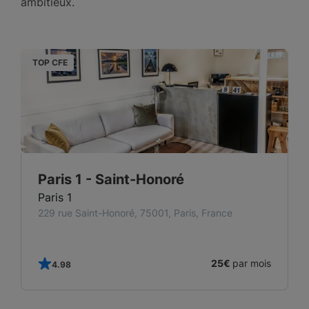
ambitieux.
TOP CFE
T
Paris 1 - Saint-Honoré
Paris 1
229 rue Saint-Honoré, 75001, Paris, France
25€
par mois
4.98