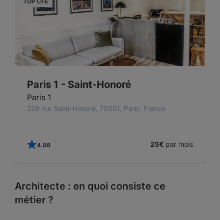
TOP CFE
T
Paris 1 - Saint-Honoré
Paris 1
229 rue Saint-Honoré, 75001, Paris, France
25€
par mois
4.98
Architecte : en quoi consiste ce
métier ?