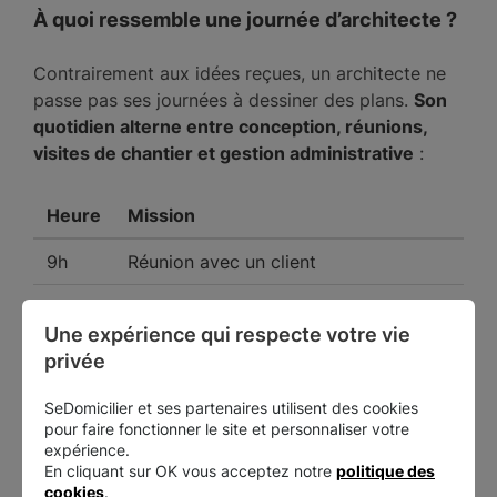
À quoi ressemble une journée d’architecte ?
Contrairement aux idées reçues, un architecte ne
passe pas ses journées à dessiner des plans.
Son
quotidien alterne entre conception, réunions,
visites de chantier et gestion administrative
:
Heure
Mission
9h
Réunion avec un client
10h
Conception d’un projet sur un logiciel
Une expérience qui respecte votre vie 
BIM
privée
12h
Échanges avec les bureaux d’études
SeDomicilier et ses partenaires utilisent des cookies
14h
Visite de chantier
pour faire fonctionner le site et personnaliser votre
expérience.
16h
Préparation d’un permis de construire
En cliquant sur OK vous acceptez notre
politique des
cookies
.