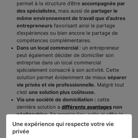
permet à la structure d’être
accompagnée par
des spécialistes
, mais aussi de
partager le
même environnement de travail que d’autres
entrepreneurs
favorisant ainsi le partage
d’expériences ou bien encore le partage de
compétences complémentaires.
Dans un local commercial
: un entrepreneur
peut également décider de domicilier son
entreprise dans un local commercial
spécialement consacré à son activité. Cette
solution permet évidemment de mieux
séparer
vie privée et vie professionnelle.
Malgré tout
c’est
une solution plus coûteuse.
Via une société de domiciliation :
cette
dernière solution a
différents avantages
non
négligeables
. En premier lieu, celle-ci offre la
possibilité de donner une image plus sérieuse
Une expérience qui respecte votre vie 
et ambitieuse de votre entreprise en
privée
choissisant une adresse de siège social parmi