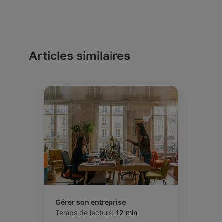
La cession de parts sociales est un acte
un journal d’annonces légales Les frais de
volontaire entre un cédant et un cessionnaire,
greffe pour le dépôt du dossier Le coût total
souvent à titre onéreux. La transmission, en
varie selon les modalités choisies.
revanche, peut être gratuite (donation,
succession) et intervient souvent dans un
Articles similaires
cadre familial ou patrimonial. Les démarches
juridiques restent similaires, mais la fiscalité
peut différer.
Gérer son entreprise
Temps de lecture:
12 min