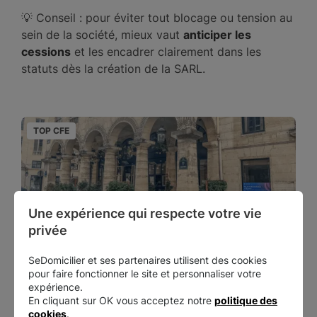
💡 Conseil : pour éviter tout blocage ou tension au
sein de la société, mieux vaut
anticiper les
cessions
et les encadrer clairement dans les
statuts dès la création de la SARL.
TOP CFE
T
Une expérience qui respecte votre vie 
privée
Paris 2 - Colonnes
SeDomicilier et ses partenaires utilisent des cookies
Paris 2
pour faire fonctionner le site et personnaliser votre
9 rue des colonnes, 75002, Paris, France
expérience.
En cliquant sur OK vous acceptez notre
politique des
cookies
.