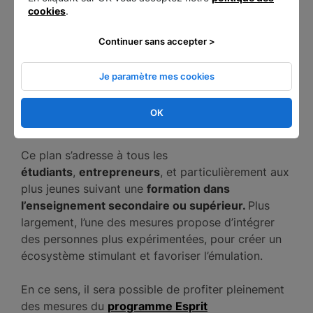
cookies
.
Plus de 200 entreprises ont été créées par
Continuer sans accepter >
les lauréats du dispositif PEPITE entre 2014
et 2017 !
Je paramètre mes cookies
OK
Qui peut en bénéficier ?
Ce plan s’adresse à tous les
étudiants
,
entrepreneurs
, et particulièrement aux
plus jeunes suivant une
formation dans
l’enseignement secondaire ou supérieur.
Plus
largement, l’une des mesures propose d’intégrer
des personnes plus expérimentées, pour créer un
écosystème stimulant et favoriser l’émulation.
En ce sens, il sera possible de profiter pleinement
des mesures du
programme Esprit