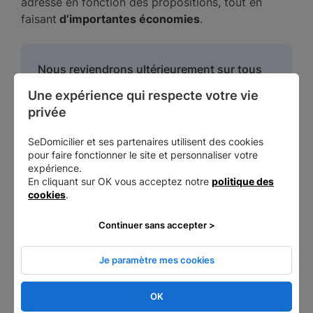
adresse en fonction des propositions, tout en
faisant
d’importantes économies
.
Nous reviendrons ultérieurement sur tous
les avantages procurés par cette alternative
Une expérience qui respecte votre vie 
privée
SeDomicilier et ses partenaires utilisent des cookies
Comment se procurer une attestation
pour faire fonctionner le site et personnaliser votre
expérience.
d’hébergement ?
En cliquant sur OK vous acceptez notre
politique des
cookies
.
Si vous décidez d’opter pour la
résidence
Continuer sans accepter >
personnelle du dirigeant
, c’est ce dernier qui doit
rédiger l’attestation d’hébergement de la société.
Je paramètre mes cookies
Il est donc courant qu’il la réalise pour le compte
OK
de sa propre entreprise. Cette pratique est