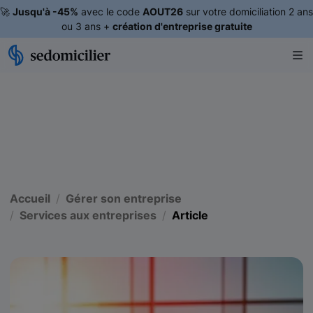
🚀
Jusqu'à -45%
avec le code
AOUT26
sur votre domiciliation 2 ans
ou 3 ans +
création d'entreprise gratuite
Accueil
Gérer son entreprise
Services aux entreprises
Article