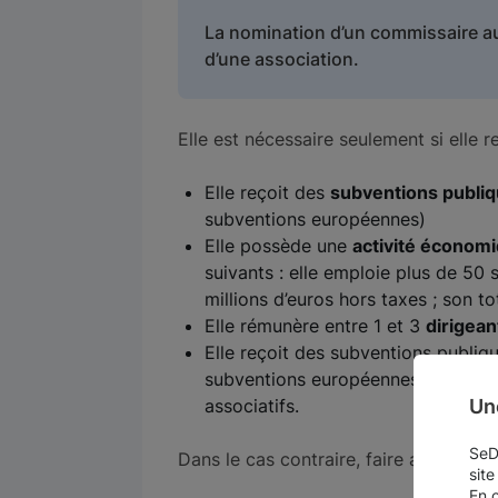
La nomination d’un commissaire au
d’une association.
Elle est nécessaire seulement si elle r
Elle reçoit des
subventions publi
subventions européennes)
Elle possède une
activité économ
suivants : elle emploie plus de 50 sa
millions d’euros hors taxes ; son to
Elle rémunère entre 1 et 3
dirigean
Elle reçoit des subventions publiq
subventions européennes) et ouvre
Un
associatifs.
SeDo
Dans le cas contraire, faire appel à u
site
En 