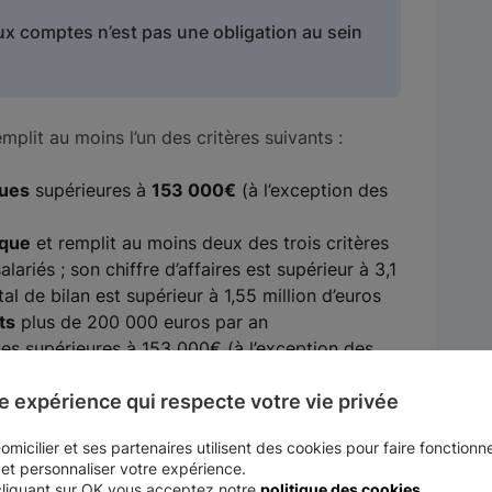
x comptes n’est pas une obligation au sein
emplit au moins l’un des critères suivants :
ques
supérieures à
153 000€
(à l’exception des
ique
et remplit au moins deux des trois critères
lariés ; son chiffre d’affaires est supérieur à 3,1
tal de bilan est supérieur à 1,55 million d’euros
ts
plus de 200 000 euros par an
ues supérieures à 153 000€ (à l’exception des
 droit à la
réduction d’impôt
pour les dons
e expérience qui respecte votre vie privée
micilier et ses partenaires utilisent des cookies pour faire fonctionne
n commissaire aux comptes est facultatif.
 et personnaliser votre expérience.
cliquant sur OK vous acceptez notre
politique des cookies
.