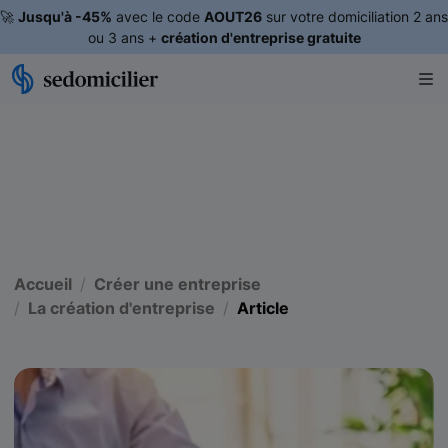
🚀
Jusqu'à -45%
avec le code
AOUT26
sur votre domiciliation 2 ans
ou 3 ans +
création d'entreprise gratuite
Accueil
Créer une entreprise
La création d'entreprise
Article