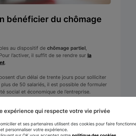
on bénéficier du chômage
bles au dispositif de
chômage partiel
,
our l’activer, il suffit de se rendre sur
la
nt
.
osent d’un délai de trente jours pour solliciter
 plus de 50 salariés, il est possible de formuler
é social et économique de l’entreprise.
de recours à l’activité partielle
, la
période
e expérience qui respecte votre vie privée
cette aide, le
nombre de salariés
concernés et
onnelles
.
micilier et ses partenaires utilisent des cookies pour faire fonctionne
 et personnaliser votre expérience.
istration dans un délai de 2 semaines. Il est
cliquant sur OK vous acceptez notre
politique des cookies
.