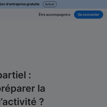
ion d'entreprise gratuite
Activer
Se connecter
Être accompagné·e
rtiel :
éparer la
’activité ?