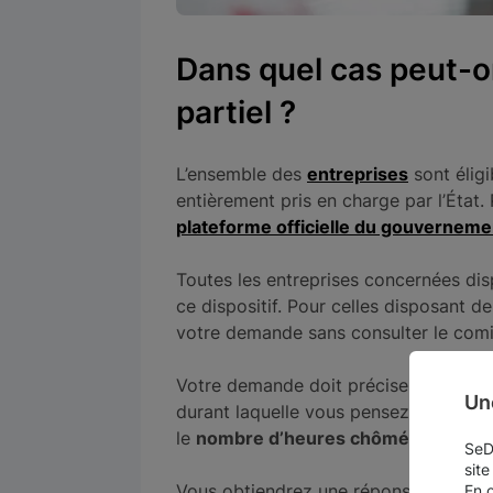
Dans quel cas peut-
partiel ?
L’ensemble des
entreprises
sont éligi
entièrement pris en charge par l’État. P
plateforme officielle du gouverneme
Toutes les entreprises concernées disp
ce dispositif. Pour celles disposant de
votre demande sans consulter le comit
Votre demande doit préciser le
motif 
Un
durant laquelle vous pensez solliciter 
le
nombre d’heures chômées prévisi
SeDo
site
Vous obtiendrez une réponse de l’admin
En 