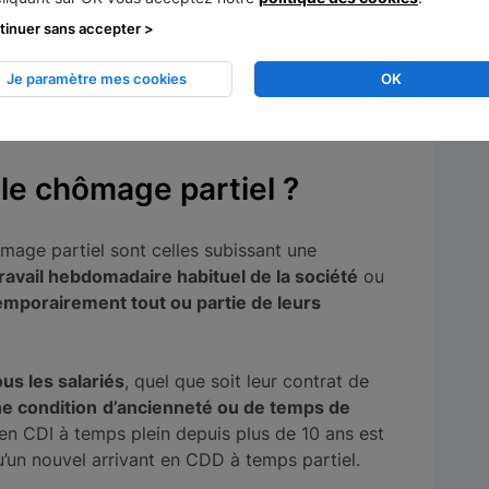
sence de réponse, l’autorisation est considérée
tinuer sans accepter >
t d’une explication détaillée.
Je paramètre mes cookies
OK
es indemnisations versées aux salariés par les
C, soit 7 000€ mensuels environ.
le chômage partiel ?
mage partiel sont celles subissant une
travail hebdomadaire habituel de la société
ou
emporairement tout ou partie de leurs
ous les salariés
, quel que soit leur contrat de
e condition
d’ancienneté ou de temps de
é en CDI à temps plein depuis plus de 10 ans est
’un nouvel arrivant en CDD à temps partiel.