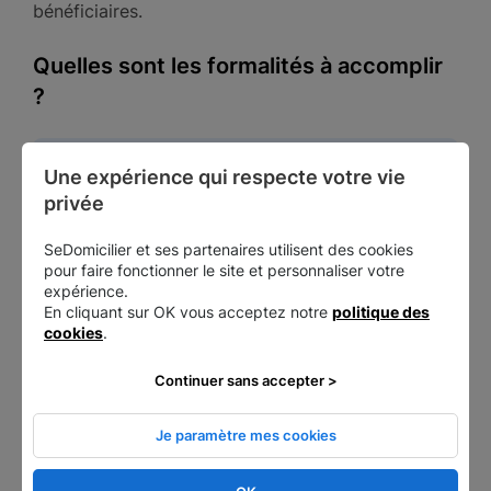
bénéficiaires.
Quelles sont les formalités à accomplir
?
Une expérience qui respecte votre vie 
Toute transmission (du vivant ou suite au
privée
décès d’une personne) doit faire l’objet d’un
acte de donation, ou d’une déclaration de
SeDomicilier et ses partenaires utilisent des cookies
succession
pour faire fonctionner le site et personnaliser votre
expérience.
En cliquant sur OK vous acceptez notre
politique des
cookies
.
Il convient d’en informer l’administration fiscale en
fournissant une
copie du Pacte Dutreil signé
Continuer sans accepter >
(engagement collectif) et une
copie de
l’engagement individuel pris par chacun des
Je paramètre mes cookies
bénéficiaires
. Enfin, une attestation spécifique
certifie que vous remplissez bien toutes les