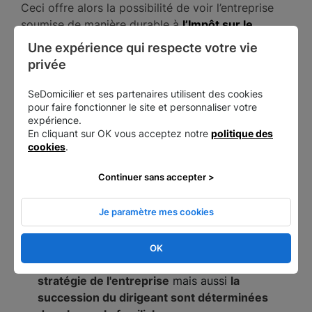
Ceci offre alors la possibilité de voir l’entreprise
soumise de manière durable à
l’Impôt sur le
Revenu (IR) en lieu et place de l’Impôt sur les
Une expérience qui respecte votre vie 
Sociétés (IS)
.
privée
Quelles sont les particularités d’une
SeDomicilier et ses partenaires utilisent des cookies
pour faire fonctionner le site et personnaliser votre
entreprise familiale ?
expérience.
En cliquant sur OK vous acceptez notre
politique des
cookies
.
Il existe des particularités propres à
Continuer sans accepter >
l'entreprise familiale
Je paramètre mes cookies
Celles-ci sont en priorité les suivantes
:
OK
Du fait du caractère familial de l'entreprise,
la
stratégie de l'entreprise
mais aussi
la
succession du dirigeant sont déterminées