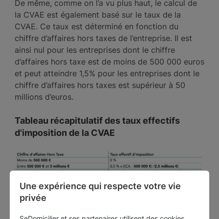
De même, comme on l’a vu plus haut, le calcul de
la CVAE est également basé sur le taux de la
CVAE. Ce taux est déterminé en fonction du
chiffre d’affaires hors taxes de l’entreprise. Il est
ainsi nul pour les entreprises dont le chiffre
d’affaires hors taxe est de moins de 500 000 euros
et peut atteindre 1,5% pour les entreprises dont le
chiffre d’affaires hors taxes est supérieur à 50
millions d’euros.
Tableau récapitulatif des taux effectifs
d'imposition de la CVAE
Une expérience qui respecte votre vie 
privée
SeDomicilier et ses partenaires utilisent des cookies