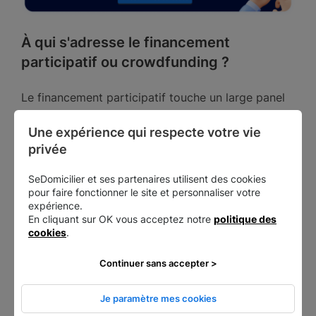
À qui s'adresse le financement
participatif ou crowdfunding ?
Le financement participatif touche un large panel
d'entrepreneurs :
Une expérience qui respecte votre vie 
les
auto-entrepreneurs
;
privée
les créateurs d'entreprise ;
SeDomicilier et ses partenaires utilisent des cookies
les repreneurs d'entreprise ;
pour faire fonctionner le site et personnaliser votre
les chefs d'entreprise avec un projet de
expérience.
développement
En cliquant sur OK vous acceptez notre
politique des
le tissu associatif.
cookies
.
Continuer sans accepter >
Recourir au financement participatif est une
solution alternative aux établissements
Je paramètre mes cookies
bancaires
. Les conditions d'accès aux prêts