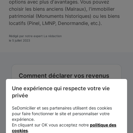
options avec plus d'avantages. Vous pouvez
choisir les biens anciens (Malraux), l'immobilier
patrimonial (Monuments historiques) ou les biens
locatifs (Pinel, LMNP, Denormandie, etc.).
Rédigé par notre expert La rédaction
le 5 juillet 2023
Comment déclarer vos revenus
en 2023 ?
Une expérience qui respecte votre vie 
privée
Vous avez la possibilité de déclarer vos
revenus en ligne. Rendez-vous sur le site
SeDomicilier et ses partenaires utilisent des cookies
impots.gouv.fr pour, connectez-vous à
pour faire fonctionner le site et personnaliser votre
votre espace personnel pour accéder à la
expérience.
déclaration préremplie.
En cliquant sur OK vous acceptez notre
politique des
cookies
.