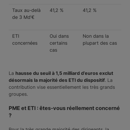
Taux au-delà
41,2 %
41,2 %
de 3 Md’€
ETI
Oui dans
Non dans la
concernées
certains
plupart des cas
cas
La
hausse du seuil à 1,5 milliard d’euros exclut
désormais la majorité des ETI du dispositif
. La
contribution vise essentiellement les très grands
groupes.
PME et ETI : êtes-vous réellement concerné
?
Pour la très grande majorité des dirigeants, la