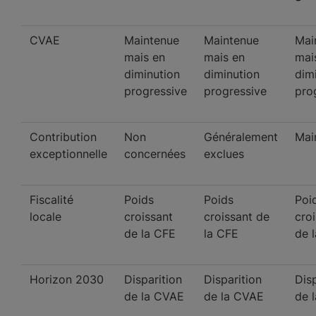
CVAE
Maintenue
Maintenue
Mai
mais en
mais en
mai
diminution
diminution
dim
progressive
progressive
pro
Contribution
Non
Généralement
Mai
exceptionnelle
concernées
exclues
Fiscalité
Poids
Poids
Poi
locale
croissant
croissant de
cro
de la CFE
la CFE
de 
Horizon 2030
Disparition
Disparition
Disp
de la CVAE
de la CVAE
de 