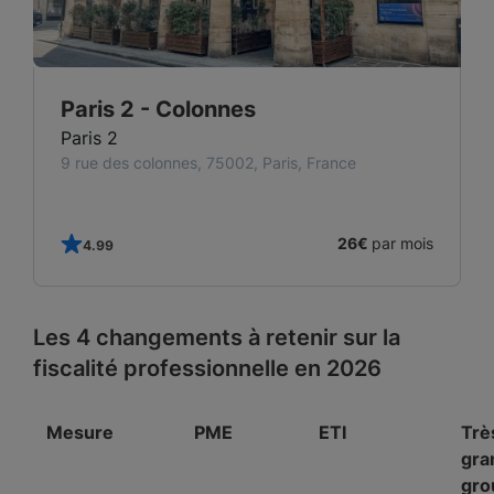
Paris 2 - Colonnes
Paris 2
9 rue des colonnes, 75002, Paris, France
s
26€
par mois
4.99
Les 4 changements à retenir sur la
fiscalité professionnelle en 2026
Mesure
PME
ETI
Trè
gra
gro