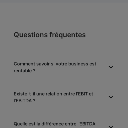
Questions fréquentes
Comment savoir si votre business est
rentable ?
Pour savoir si votre business est rentable,
Existe-t-il une relation entre l'EBIT et
vous devez procéder à l'analyse de plusieurs
l'EBITDA ?
éléments parmi lesquels figure l'EBITDA. Une
entreprise est considérée comme rentable
lorsque son bénéficie est supérieur à zéro.
L'EBITDA est une méthode qui aide à mesurer
Cela démontre que le business est viable et
Quelle est la différence entre l'EBITDA
le résultat opérationnel avant les provisions et