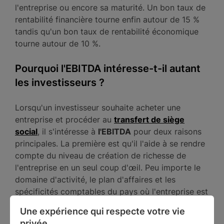
l'entreprise ou encore sa maturité. Un bon taux de
rentabilité financière tourne enfin autour de 15 %
tandis qu'un bon taux de rentabilité économique
tourne autour de 10 %.
Pourquoi l'EBITDA intéresse-t-il autant
les investisseurs ?
Lorsqu'un investisseur souhaite acheter une
entreprise et procéder au
transfert de siège
social
, il s'intéresse à
l'EBITDA
pour deux raisons
principales. La première est qu'il l'aide à se rendre
compte du niveau de création de richesse de
l'entreprise en un seul coup d'œil. Peu importe le
domaine d'activité, le plan d'affaires et les
spécificités comptables du pays où l'entreprise est
implantée, l'investisseur peut ainsi facilement
Une expérience qui respecte votre vie 
appréhender sa rentabilité.
privée