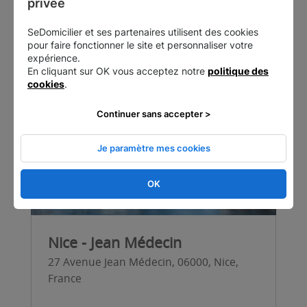
Nos centres les plus proches
privée
SeDomicilier et ses partenaires utilisent des cookies
pour faire fonctionner le site et personnaliser votre
expérience.
En cliquant sur OK vous acceptez notre
politique des
cookies
.
Continuer sans accepter >
Je paramètre mes cookies
OK
Nice - Jean Médecin
27 Avenue Jean Médecin, 06000, Nice,
France