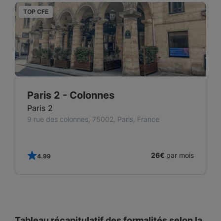
TOP CFE
T
Paris 2 - Colonnes
Paris 2
9 rue des colonnes, 75002, Paris, France
s
26€
par mois
4.99
Tableau récapitulatif des formalités selon la