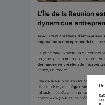
L’Île de la Réunion es
dynamique entrepren
Avec
6 200 créations d’entreprises
e
engouement entrepreneurial
qui ne
La principale explication de cette cro
toujours plus nombreuses sur ce terri
demandes de création de microentr
année, un record !
L’Île de la Réunion apparait non seul
Un
d’entreprises, mais
également à leur 
l’attestent : 53% des entreprises créé
SeDo
contre 42% pour celles créées en 200
site
En 