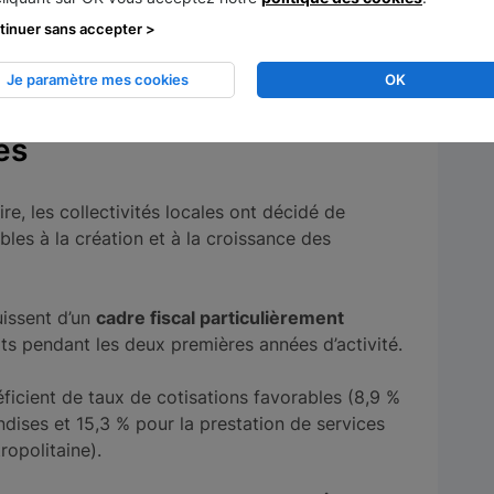
n levier de
création d’emplois
: plus de 1 000
tinuer sans accepter >
puis 2010.
Je paramètre mes cookies
OK
existent pour les
es
re, les collectivités locales ont décidé de
bles à la création et à la croissance des
issent d’un
cadre fiscal particulièrement
ôts pendant les deux premières années d’activité.
néficient de taux de cotisations favorables (8,9 %
dises et 15,3 % pour la prestation de services
ropolitaine).