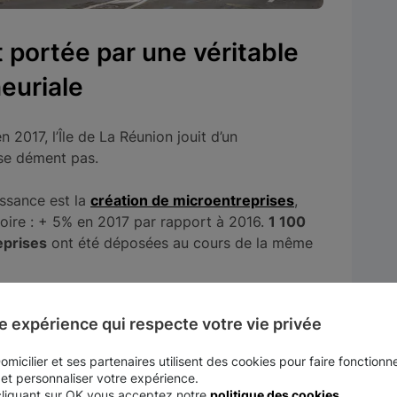
t portée par une véritable
euriale
n 2017, l’Île de La Réunion jouit d’un
 se dément pas.
issance est la
création de microentreprises
,
toire : + 5% en 2017 par rapport à 2016.
1 100
eprises
ont été déposées au cours de la même
ement comme un lieu propice à la création
e expérience qui respecte votre vie privée
pérennité
et développement
. Les chiffres
es en 2010 exerçaient encore leur activité,
micilier et ses partenaires utilisent des cookies pour faire fonctionne
6.
 et personnaliser votre expérience.
cliquant sur OK vous acceptez notre
politique des cookies
.