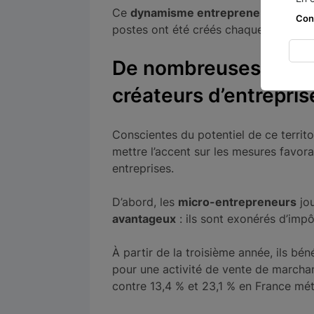
Ce
dynamisme entrepreneurial
est u
Con
postes ont été créés chaque année de
De nombreuses aides 
créateurs d’entrepris
Conscientes du potentiel de ce territoi
mettre l’accent sur les mesures favora
entreprises.
D’abord, les
micro-entrepreneurs
jou
avantageux
: ils sont exonérés d’imp
À partir de la troisième année, ils bé
pour une activité de vente de marchan
contre 13,4 % et 23,1 % en France mét