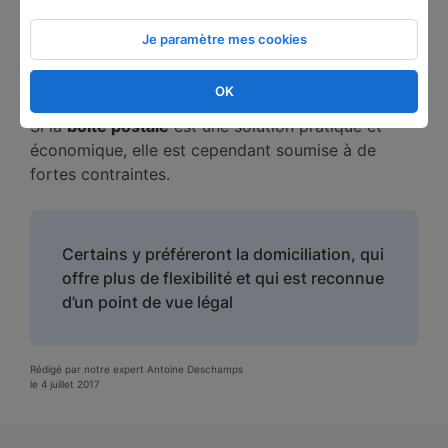
pouvez tout à fait établir votre siège social à une
adresse de la société de domiciliation. Vous y
Je paramètre mes cookies
recevrez alors tous les documents administratifs
sans encombre.
OK
Si la
boite postale
est une solution pratique et
économique, elle est cependant soumise à de
fortes contraintes.
Certains y préféreront la domiciliation, qui
offre plus de flexibilité et qui est reconnue
d’un point de vue légal
Rédigé par notre expert Antoine Deschamps
le 4 juillet 2017