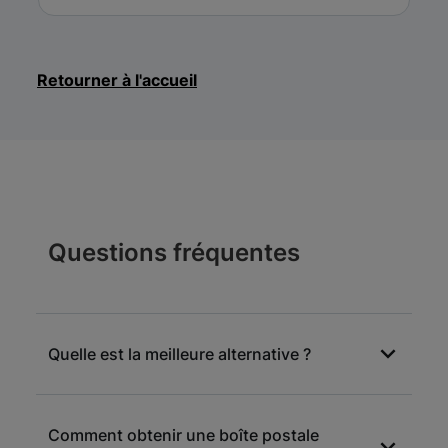
Retourner à l'accueil
Questions fréquentes
Quelle est la meilleure alternative ?
Les sociétés de domiciliation proposent-elles
Comment obtenir une boîte postale
aussi des adresses postales vous permettant