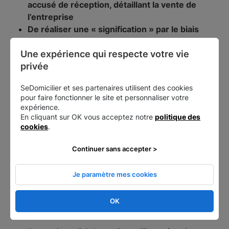
accusé de réception, détaillant la vente de
l’entreprise
De réaliser une « signification » par le biais
d’un huissier
Une expérience qui respecte votre vie 
Ou bien enfin, de
donner directement en main
privée
propre aux salariés, un document résumant
l’opération de vente et ce en échange d’un
SeDomicilier et ses partenaires utilisent des cookies
récépissé
pour faire fonctionner le site et personnaliser votre
expérience.
Les informations obligatoires à
En cliquant sur OK vous acceptez notre
politique des
cookies
.
transmettre aux salariés concernant la
vente d'une entreprise
Continuer sans accepter >
Pour finir, il est nécessaire de fournir
plusieurs
Je paramètre mes cookies
informations obligatoires aux salariés
.
OK
Ces informations sont les suivantes :