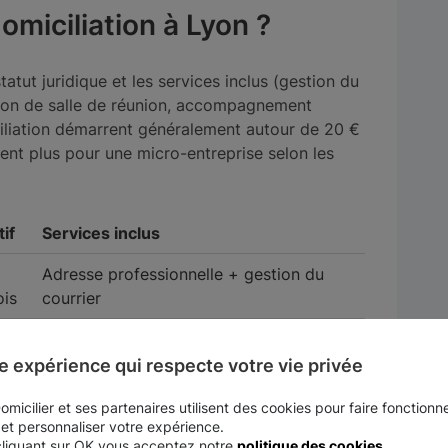
miciliation à Lyon ?
 statut juridique et les services inclus (gestion du
ation de salle de réunion, accompagnement
iciliation démarrent généralement autour de 20 €
ent plus pour une micro-entreprise selon les
tif
Services inclus
Adresse professionnelle + gestion du
is
courrier
Adresse + courrier + options juridiques
ois
(transfert de siège, formalités)
e expérience qui respecte votre vie privée
en
Réservation ponctuelle de salles dans le
micilier et ses partenaires utilisent des cookies pour faire fonctionne
t
 et personnaliser votre expérience.
centre d'affaires
cliquant sur OK vous acceptez notre
politique des cookies
.