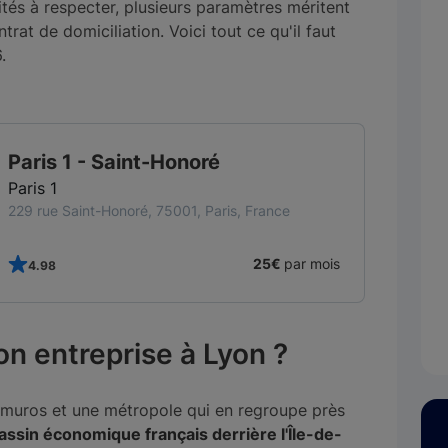
ités à respecter, plusieurs paramètres méritent
trat de domiciliation. Voici tout ce qu'il faut
.
TOP CFE
Paris 2 - Colonnes
Paris 2
9 rue des colonnes, 75002, Paris, France
26€
par mois
4.99
on entreprise à Lyon ?
-muros et une métropole qui en regroupe près
ssin économique français derrière l'Île-de-