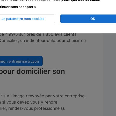
tinuer sans accepter >
ses dans la métropole lyonnaise
, notamment
Je paramètre mes cookies
OK
Dieu
, accessible en métro B et bien desservi par
re d'exemple, l'adresse du 12 rue de la Part-
de 4,99/5 sur près de 1 850 avis clients
omicilier, un indicateur utile pour choisir en
 mon entreprise à Lyon
 pour domicilier son
t sur l'image renvoyée par votre entreprise,
en si vous devez vous y rendre
ier, rendez-vous professionnels).