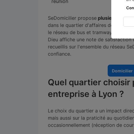
réunion
Con
SeDomicilier propose
plusieurs adres
dans le quartier d'affaires de la
Part-
le réseau de bus et tramway TCL. À tit
Dieu affiche une note de satisfaction 
recueillis sur l'ensemble du réseau SeD
confiance.
Domicilier
Quel quartier choisir
entreprise à Lyon ?
Le choix du quartier a un impact direc
mais aussi sur la praticité au quotidi
occasionnellement (réception de courr