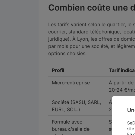
Combien coûte une do
Les tarifs varient selon le quartier, le
courrier, standard téléphonique, loc
juridique). À Lyon, les offres de dom
par mois pour une société, et légèrem
options choisies.
Profil
Tarif indica
Micro-entreprise
À partir de
20-24 €/mo
Société (SASU, SARL,
À partir de
EURL, SCI...)
20-30 €/m
Un
Formule avec
Sur devis, 
SeDo
bureaux/salle de
supplémen
site
En 