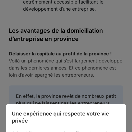
extrêmement accessible facilitant le
développement d’une entreprise.
Les avantages de la domiciliation
d’entreprise en province
Délaisser la capitale au profit de la province !
Voilà un phénomène qui s’est largement développé
dans les dernières années. Et ce phénomène est
loin d’avoir épargné les entrepreneurs.
En effet, la province revêt de nombreux petit
plus qui ne laissent pas les entrepreneurs
indifférents et entraînent de ce fait nombre
Une expérience qui respecte votre vie 
de créations ou de délocalisations en
privée
province