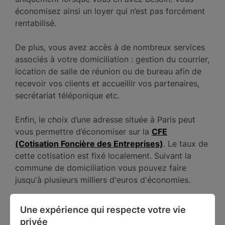
économisez ainsi un loyer qui n’est pas forcément
rentabilisé.
De plus, vous avez accès à de nombreux services
associés à votre domiciliation : gestion du courrier,
location de salle de réunion ou de bureau afin de
recevoir vos clients et accueillir vos partenaires,
secrétariat téléponique etc.
Enfin, le choix d’une adresse située à Paris peut
vous permettre d’économiser sur la
CFE
(Cotisation Foncière des Entreprises)
. Le taux de
cette cotisation est fixé localement. Suivant la
commune de domiciliation vous pouvez faire
jusqu'à plusieurs milliers d'euros d'économies.
Une expérience qui respecte votre vie 
La domiciliation commerciale : une réelle
privée