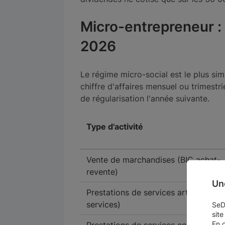
Micro-entrepreneur : 
2026
Le régime micro-social est le plus si
chiffre d'affaires mensuel ou trimestri
de régularisation l'année suivante.
Type d'activité
Vente de marchandises (BIC achat-
revente)
Un
Prestations de services artisanales 
services)
SeDo
site
En 