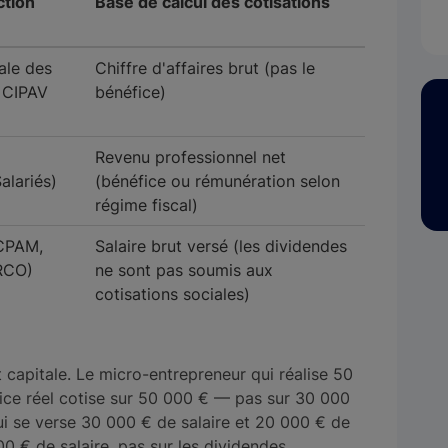
ction
Base de calcul des cotisations
ale des
Chiffre d'affaires brut (pas le
 CIPAV
bénéfice)
Revenu professionnel net
alariés)
(bénéfice ou rémunération selon
régime fiscal)
(CPAM,
Salaire brut versé (les dividendes
RCO)
ne sont pas soumis aux
cotisations sociales)
 capitale. Le micro-entrepreneur qui réalise 50
ce réel cotise sur 50 000 € — pas sur 30 000
qui se verse 30 000 € de salaire et 20 000 € de
0 € de salaire, pas sur les dividendes.