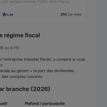
229 rue Saint-Honoré, 75001, Paris, France
25€
par mois
4.98
e régime fiscal
R ou à l'IS :
l'entreprise (résultat fiscal), y compris si vous
on
rsée au gérant + la part des dividendes
et des comptes courants
par branche (2026)
atif
Plafond / particularité