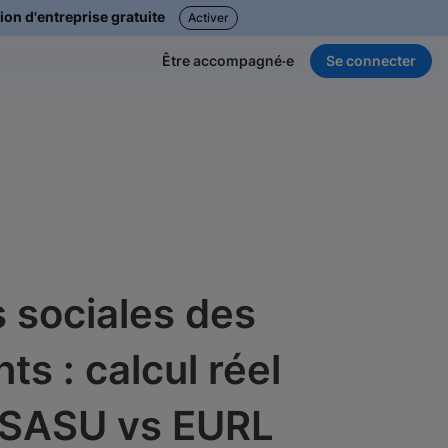
ion d'entreprise gratuite
Activer
Se connecter
Être accompagné·e
s sociales des
s : calcul réel
, SASU vs EURL