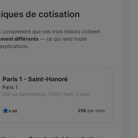
ogiques de cotisation
ut comprendre que ces trois statuts cotisent
ment différents
— ce qui rend toute
xplications.
TOP CFE
Paris 2 - Colonnes
Paris 2
9 rue des colonnes, 75002, Paris, France
26€
par mois
4.99