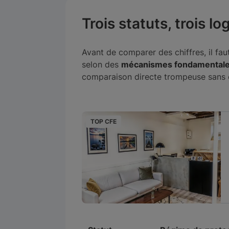
Trois statuts, trois l
Avant de comparer des chiffres, il fa
selon des
mécanismes fondamentale
comparaison directe trompeuse sans e
TOP CFE
ré
Paris, France
25€
par mois