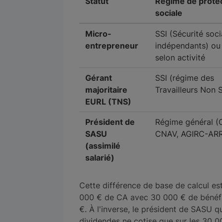
Statut
Régime de prote
sociale
Micro-
SSI (Sécurité soci
entrepreneur
indépendants) ou
selon activité
Gérant
SSI (régime des
majoritaire
Travailleurs Non S
EURL (TNS)
Président de
Régime général 
SASU
CNAV, AGIRC-AR
(assimilé
salarié)
Cette différence de base de calcul est
000 € de CA avec 30 000 € de bénéfi
€. À l'inverse, le président de SASU 
dividendes ne cotise que sur les 30 00