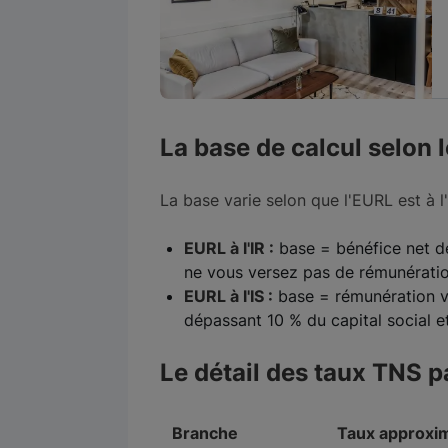
La base de calcul selon l
La base varie selon que l'EURL est à l'I
EURL à l'IR :
base = bénéfice net de 
ne vous versez pas de rémunérati
EURL à l'IS :
base = rémunération ve
dépassant 10 % du capital social 
Le détail des taux TNS 
Branche
Taux approxim