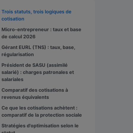
Trois statuts, trois logiques de
cotisation
Micro-entrepreneur : taux et base
de calcul 2026
Gérant EURL (TNS) : taux, base,
régularisation
Président de SASU (assimilé
salarié) : charges patronales et
Paris 8 - Boétie
salariales
Paris 8
Comparatif des cotisations à
128 Rue La Boétie, 75008 Paris
revenus équivalents
Ce que les cotisations achètent :
4.96
comparatif de la protection sociale
Stratégies d'optimisation selon le
statut