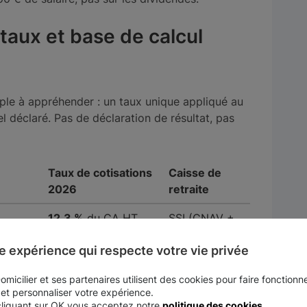
taux et base de calcul
mple à appréhender : un taux unique appliqué au
el déclaré. Pas de déclaration de résultat, pas
Taux de cotisations
Caisse de
2026
retraite
12,3 %
du CA HT
SSI (CNAV +
RCI)
e expérience qui respecte votre vie privée
(BIC
21,2 %
du CA HT
SSI (CNAV +
RCI)
micilier et ses partenaires utilisent des cookies pour faire fonctionne
 et personnaliser votre expérience.
cliquant sur OK vous acceptez notre
politique des cookies
.