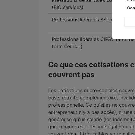
Prestations de services commercial
(BIC services)
Con
Professions libérales SSI (ex-RSI)
Professions libérales CIPAV (archite
formateurs…)
Ce que ces cotisations c
couvrent pas
Les cotisations micro-sociales couvre
base, retraite complémentaire, invalid
professionnelle. Ce qu'elles ne couvr
entrepreneur n'y a pas accès), ni une
généreuse qu'un salarié (les indemnité
qui en micro est présumé égal à un a
souvent des IJ très faibles voire nulle