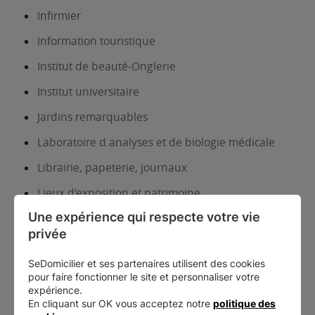
Infirmier
Information touristique
Institut de beauté-Onglerie
Institut universitaire
Jardins remarquables
Laboratoire d analyses et de biologie médicale
Librairie, papeterie, journaux
Lieux d’exposition et patrimoine
Une expérience qui respecte votre vie 
Location auto-utilitaires légers
privée
Lycée d’enseignement général et/ou
technologique
SeDomicilier et ses partenaires utilisent des cookies
pour faire fonctionner le site et personnaliser votre
Lycée d’enseignement professionnel
expérience.
En cliquant sur OK vous acceptez notre
politique des
Lycée d’enseignement technique et/ou