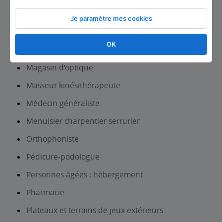
Magasin de matériel médical et orthopédique
Je paramètre mes cookies
Magasin d’équipements du foyer
OK
Magasin de vêtements
Magasin d’optique
Masseur kinésithérapeute
Médecin généraliste
Menuisier charpentier serrurier
Orthophoniste
Pédicure-podologue
Personnes âgées : hébergement
Pharmacie
Plateaux et terrains de jeux extérieurs