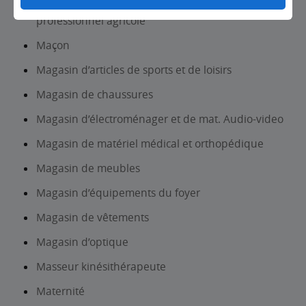
Lycée d’enseignement technique et/ou
professionnel agricole
Maçon
Magasin d’articles de sports et de loisirs
Magasin de chaussures
Magasin d’électroménager et de mat. Audio-video
Magasin de matériel médical et orthopédique
Magasin de meubles
Magasin d’équipements du foyer
Magasin de vêtements
Magasin d’optique
Masseur kinésithérapeute
Maternité