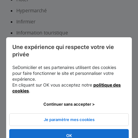
Hypermarché
Infirmier
Information touristique
Institut de beauté-Onglerie
Une expérience qui respecte votre vie 
privée
Institut universitaire
Laboratoire d analyses et de biologie médicale
SeDomicilier et ses partenaires utilisent des cookies
pour faire fonctionner le site et personnaliser votre
Librairie, papeterie, journaux
expérience.
En cliquant sur OK vous acceptez notre
politique des
Lieux d’exposition et patrimoine
cookies
.
Location auto-utilitaires légers
Continuer sans accepter >
Lycée d’enseignement général et/ou
technologique
Je paramètre mes cookies
Lycée d’enseignement professionnel
OK