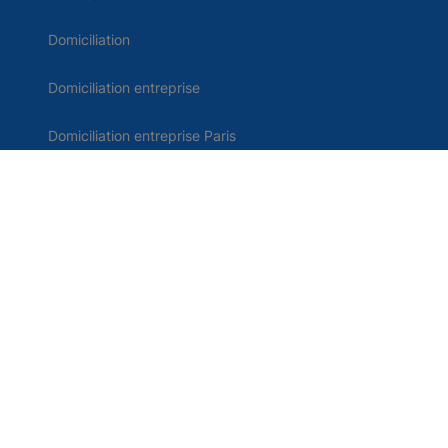
Domiciliation
Domiciliation entreprise
Domiciliation entreprise Paris
Création d'entreprise
Boite postale tarifs
Comparatif domiciliation
Domiciliation d'entreprise en France
Contact
Me connecter