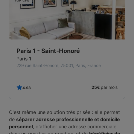
TOP CFE
T
Paris 1 - Saint-Honoré
Paris 1
229 rue Saint-Honoré, 75001, Paris, France
25€
par mois
4.98
C'est même une solution très prisée : elle permet
de
séparer adresse professionnelle et domicile
personnel
, d'afficher une adresse commerciale
dans un quartier de prestige, et de
bénéficier de