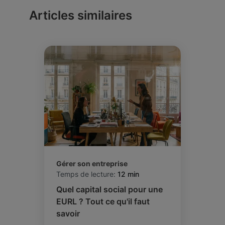
des réclamations coûteuses. La plupart des
dépassent 34 % de votre CA, vous avez
Articles similaires
clients professionnels l'exigent
intérêt à opter pour le régime de la
contractuellement.
déclaration contrôlée (régime réel), qui
permet la déduction de toutes les charges
réelles justifiées.
Gérer son entreprise
Temps de lecture:
12 min
Quel capital social pour une
EURL ? Tout ce qu'il faut
savoir