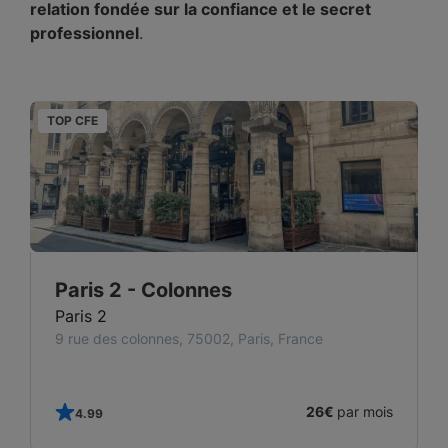
relation fondée sur la confiance et le secret
professionnel
.
TOP CFE
T
Paris 2 - Colonnes
Paris 2
9 rue des colonnes, 75002, Paris, France
s
26€
par mois
4.99