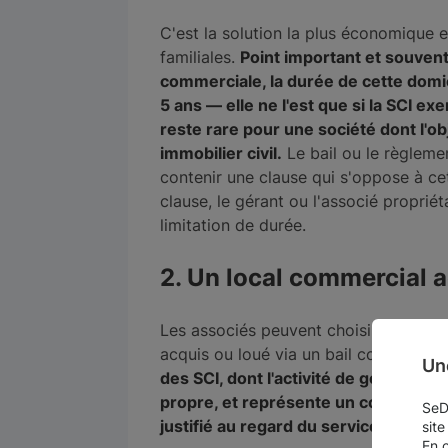
C'est la solution la plus économique et
familiales.
Point important et souven
commerciale, la durée de cette domic
5 ans — elle ne l'est que si la SCI e
reste rare pour une société dont l'obj
immobilier civil.
Le bail ou le règleme
contenir une clause qui s'oppose à cet
clause, le gérant ou l'associé proprié
limitation de durée.
2. Un local commercial 
Les associés peuvent choisir d'établir
acquis ou loué via un bail commercial
Un
des SCI, dont l'activité de gestion i
propre, et représente un coût fixe (
SeDo
justifié au regard du service rendu.
site
En 