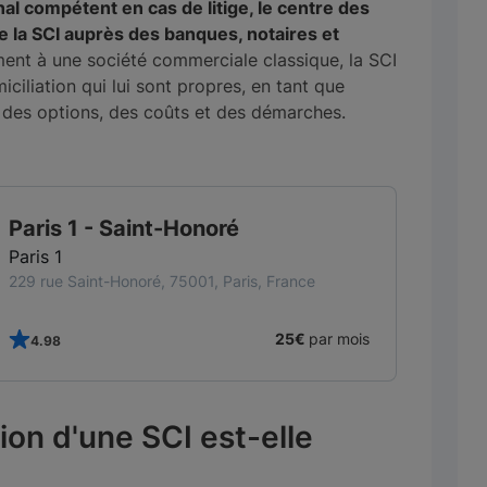
nal compétent en cas de litige, le centre des
e la SCI auprès des banques, notaires et
ent à une société commerciale classique, la SCI
iciliation qui lui sont propres, en tant que
t des options, des coûts et des démarches.
TOP CFE
Paris 2 - Colonnes
Paris 2
9 rue des colonnes, 75002, Paris, France
26€
par mois
4.99
ion d'une SCI est-elle