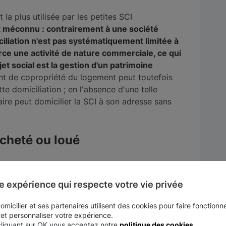
 la plus utilisée par les petites SCI
t méconnu : contrairement à une société
iliation n'est pas systématiquement limitée à
xerce une activité de nature commerciale, ce qui
et social est la gestion d'un patrimoine
nt de copropriété du logement peut toutefois
te domiciliation ; en l'absence d'une telle
taire peut domicilier la SCI à son adresse sans
acheté ou loué
 le siège social dans un local commercial dédié,
.
Cette option reste peu adaptée à la majorité
e expérience qui respecte votre vie privée
mmobilière ne justifie généralement pas un local
loyer, charges, dépôt de garantie) rarement
micilier et ses partenaires utilisent des cookies pour faire fonctionne
 et personnaliser votre expérience.
cliquant sur OK vous acceptez notre
politique des cookies
.