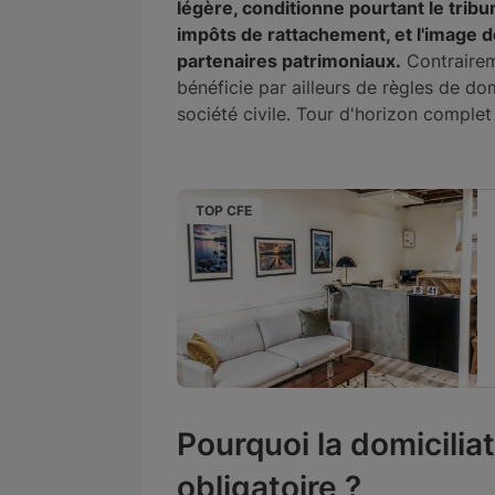
légère, conditionne pourtant le tribu
impôts de rattachement, et l'image d
partenaires patrimoniaux.
Contrairem
bénéficie par ailleurs de règles de dom
société civile. Tour d'horizon comple
TOP CFE
ré
Paris, France
25€
par mois
Pourquoi la domiciliat
obligatoire ?