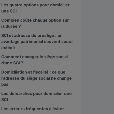
Les quatre options pour domicilier
une SCI
Combien coûte chaque option sur
la durée ?
SCI et adresse de prestige : un
avantage patrimonial souvent sous-
estimé
Paris 8 - Boétie
Comment changer le siège social
Paris 8
d'une SCI ?
128 Rue La Boétie, 75008 Paris
Domiciliation et fiscalité : ce que
l'adresse du siège social ne change
4.96
pas
Les démarches pour domicilier une
SCI
Les erreurs fréquentes à éviter