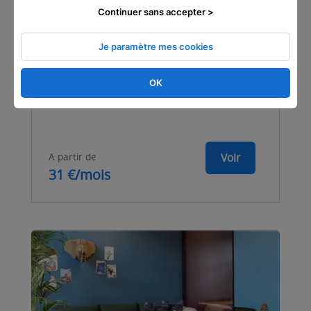
Continuer sans accepter >
Je paramètre mes cookies
Rennes - Fougères
90 Bis rue de Fougères, 35700 , Rennes,
OK
France
A partir de
Voir
31 €/mois