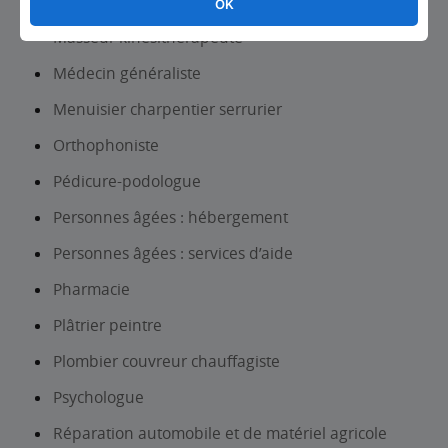
Maison de santé pluridisciplinaire
OK
Masseur kinésithérapeute
Médecin généraliste
Menuisier charpentier serrurier
Orthophoniste
Pédicure-podologue
Personnes âgées : hébergement
Personnes âgées : services d’aide
Pharmacie
Plâtrier peintre
Plombier couvreur chauffagiste
Psychologue
Réparation automobile et de matériel agricole