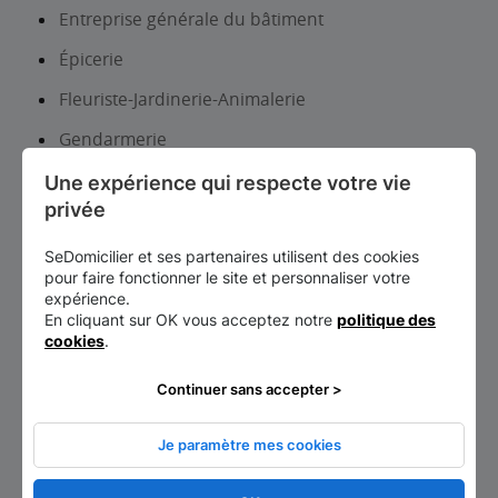
Entreprise générale du bâtiment
Épicerie
Fleuriste-Jardinerie-Animalerie
Gendarmerie
Hôtel
Une expérience qui respecte votre vie 
privée
Infirmier
SeDomicilier et ses partenaires utilisent des cookies
Information touristique
pour faire fonctionner le site et personnaliser votre
Institut de beauté-Onglerie
expérience.
En cliquant sur OK vous acceptez notre
politique des
Librairie, papeterie, journaux
cookies
.
Maçon
Continuer sans accepter >
Magasin de matériel médical et orthopédique
Je paramètre mes cookies
Magasin d’optique