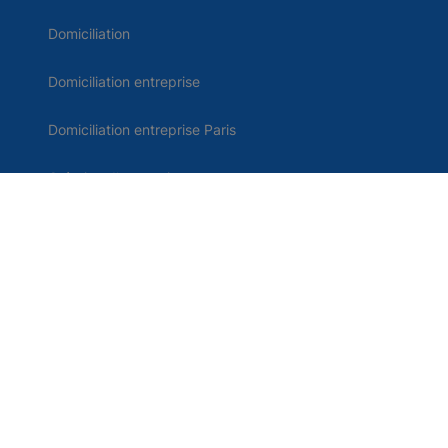
Domiciliation
Domiciliation entreprise
Domiciliation entreprise Paris
Création d'entreprise
Boite postale tarifs
Comparatif domiciliation
Domiciliation d'entreprise en France
Contact
Me connecter