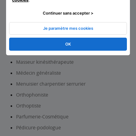
Magasin de meubles
Continuer sans accepter >
Magasin d’équipements du foyer
Je paramètre mes cookies
Magasin de revêtements murs et sols
Magasin de vêtements
OK
Magasin d’optique
Masseur kinésithérapeute
Médecin généraliste
Menuisier charpentier serrurier
Orthophoniste
Orthoptiste
Parfumerie-Cosmétique
Pédicure-podologue