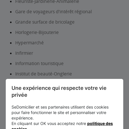
Fleuriste-Jardinerie-Animalerie
Gare de voyageurs d’intérêt régional
Grande surface de bricolage
Horlogerie-Bijouterie
Hypermarché
Infirmier
Information touristique
Institut de beauté-Onglerie
Laboratoire d analyses et de biologie médicale
Une expérience qui respecte votre vie 
Librairie, papeterie, journaux
privée
Location auto-utilitaires légers
SeDomicilier et ses partenaires utilisent des cookies
pour faire fonctionner le site et personnaliser votre
Maçon
expérience.
En cliquant sur OK vous acceptez notre
politique des
Magasin de chaussures
cookies
.