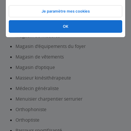
Magasin d’articles de sports et de loisirs
Je paramètre mes cookies
Magasin de chaussures
Magasin de matériel médical et orthopédique
OK
Magasin de meubles
Magasin d’équipements du foyer
Magasin de vêtements
Magasin d’optique
Masseur kinésithérapeute
Médecin généraliste
Menuisier charpentier serrurier
Orthophoniste
Orthoptiste
Parcours sportif/santé