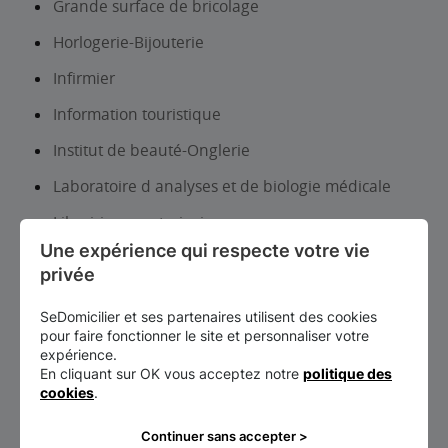
Grande surface de bricolage
Horlogerie-Bijouterie
Infirmier
Information touristique
Institut de beauté-Onglerie
Laboratoire d analyses et de biologie médicale
Librairie, papeterie, journaux
Une expérience qui respecte votre vie 
Lieux d’exposition et patrimoine
privée
Location auto-utilitaires légers
SeDomicilier et ses partenaires utilisent des cookies
Lycée d’enseignement général et/ou
pour faire fonctionner le site et personnaliser votre
technologique
expérience.
En cliquant sur OK vous acceptez notre
politique des
Lycée d’enseignement professionnel
cookies
.
Maçon
Continuer sans accepter >