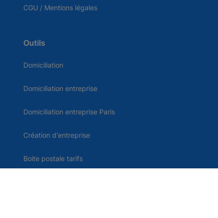
CGU / Mentions légales
Outils
Domiciliation
Domiciliation entreprise
Domiciliation entreprise Paris
Création d'entreprise
Boite postale tarifs
Comparatif domiciliation
Domiciliation d'entreprise en France