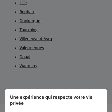
Lille
Roubaix
Dunkerque
Tourcoing
Villeneuve-d-Ascq
Valenciennes
Douai
Wattrelos
Une expérience qui respecte votre vie 
privée